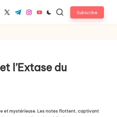
Subscribe
cebook.com
twitter.com
t.me
instagram.com
youtube.com
 et l’Extase du
 et mystérieuse. Les notes flottent, captivant