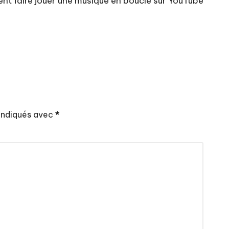
t faire jouer une musique en boucle sur YouTube
 indiqués avec
*