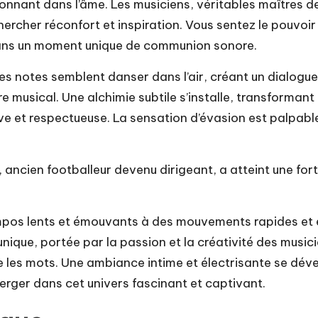
sonnant dans l’âme. Les musiciens, véritables maîtres de
 chercher réconfort et inspiration. Vous sentez le pouvoi
dans un moment unique de communion sonore.
. Les notes semblent danser dans l’air, créant un dialogu
musical. Une alchimie subtile s’installe, transformant
ve et respectueuse. La sensation d’évasion est palpable
ancien footballeur devenu dirigeant, a atteint une fo
pos lents et émouvants à des mouvements rapides et exa
 unique, portée par la passion et la créativité des musi
les mots. Une ambiance intime et électrisante se dével
merger dans cet univers fascinant et captivant.