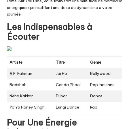
l’âme. Sur YouTube, vous trouverez une multitude de morceaux
énergiques qui insufflent une dose de dynamisme à votre
journée.
Les Indispensables à
Écouter
Artiste
Titre
Genre
A.R. Rahman
Jai Ho
Bollywood
Badshah
Genda Phool
Pop Indienne
Neha Kakkar
Dilbar
Dance
Yo Yo Honey Singh
Lungi Dance
Rap
Pour Une Énergie