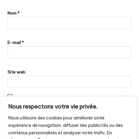
Nom
*
E-mail
*
Site web
Enregistrer mon nom, mon e-mail et mon site dans le navigateur
Nous respectons votre vie privée.
pour mon prochain commentaire.
Nous utilisons des cookies pour améliorer votre
expérience de navigation, diffuser des publicités ou des
contenus personnalisés et analyser notre trafic. En