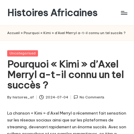
Histoires Africaines
Accueil
»
Pourquoi « Kimi » d’Axel Merryl a-t-il connu un tel succès ?
Posted
Uncategorised
in
Pourquoi « Kimi » d’Axel
Merryl a-t-il connu un tel
succès ?
By
histoires_af
2024-07-04
No Comments
Posted
by
La chanson « Kimi » d’Axel Merryl a récemment fait sensation
sur les réseaux sociaux ainsi que sur les plateformes de
streaming, devenant rapidement un énorme succès. Avec son
rythme accrocheur et ses paroles romantiques, ce titre a