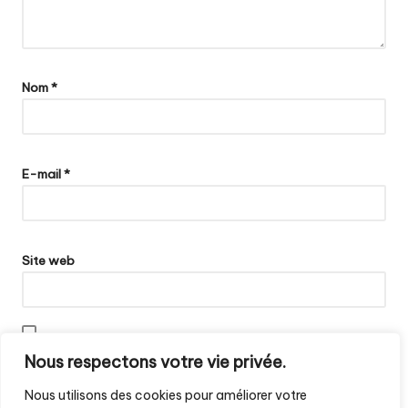
Nom
*
E-mail
*
Site web
Enregistrer mon nom, mon e-mail et mon site dans le navigateur
Nous respectons votre vie privée.
pour mon prochain commentaire.
Nous utilisons des cookies pour améliorer votre