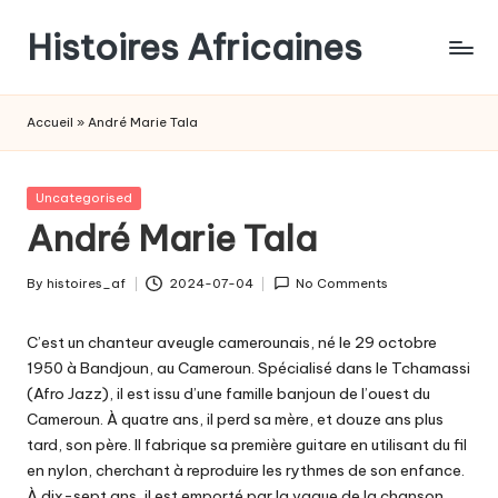
Histoires Africaines
Accueil
»
André Marie Tala
Posted
Uncategorised
in
André Marie Tala
By
histoires_af
2024-07-04
No Comments
Posted
by
C’est un chanteur aveugle camerounais, né le 29 octobre
1950 à Bandjoun, au Cameroun. Spécialisé dans le Tchamassi
(Afro Jazz), il est issu d’une famille banjoun de l’ouest du
Cameroun. À quatre ans, il perd sa mère, et douze ans plus
tard, son père. Il fabrique sa première guitare en utilisant du fil
en nylon, cherchant à reproduire les rythmes de son enfance.
À dix-sept ans, il est emporté par la vague de la chanson