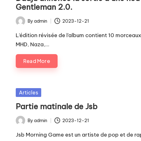
Gentleman 2.0.
By
admin
2023-12-21
Posted
by
L’édition révisée de l’album contient 10 morcea
MHD, Naza,…
Read More
Posted
Articles
in
Partie matinale de Jsb
By
admin
2023-12-21
Posted
by
Jsb Morning Game est un artiste de pop et de rap 