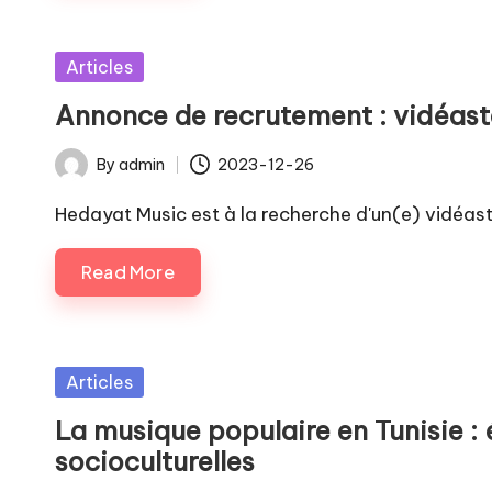
Posted
Articles
in
Annonce de recrutement : vidéas
By
admin
2023-12-26
Posted
by
Hedayat Music est à la recherche d'un(e) vidéas
Read More
Posted
Articles
in
La musique populaire en Tunisie : 
socioculturelles