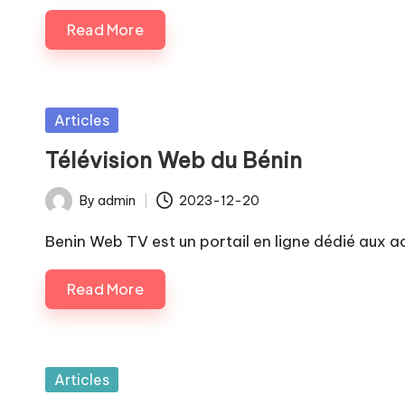
Read More
Posted
Articles
in
Télévision Web du Bénin
By
admin
2023-12-20
Posted
by
Benin Web TV est un portail en ligne dédié aux a
Read More
Posted
Articles
in