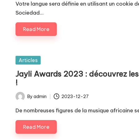
by
Votre langue sera définie en utilisant un cookie
Sociedad…
Read More
Posted
Articles
in
Jayli Awards 2023 : découvrez les
!
By
admin
2023-12-27
Posted
by
De nombreuses figures de la musique africaine s
Read More