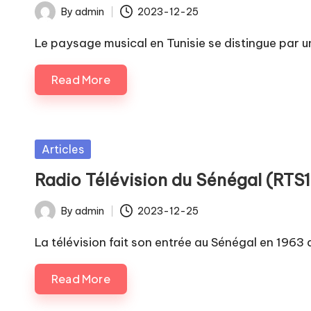
By
admin
2023-12-25
Posted
by
Le paysage musical en Tunisie se distingue par u
Read More
Posted
Articles
in
Radio Télévision du Sénégal (RTS1
By
admin
2023-12-25
Posted
by
La télévision fait son entrée au Sénégal en 1963
Read More