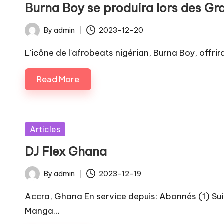
Burna Boy se produira lors des 
By
admin
2023-12-20
Posted
by
L'icône de l'afrobeats nigérian, Burna Boy, offri
Read More
Posted
Articles
in
DJ Flex Ghana
By
admin
2023-12-19
Posted
by
Accra, Ghana En service depuis: Abonnés (1) Sui
Manga…