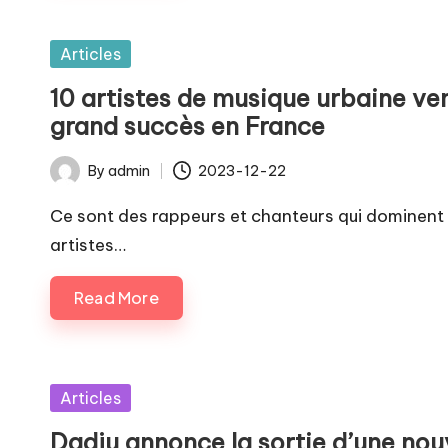
Posted
Articles
in
10 artistes de musique urbaine ve
grand succès en France
By
admin
2023-12-22
Posted
by
Ce sont des rappeurs et chanteurs qui dominent 
artistes…
Read More
Posted
Articles
in
Dadju annonce la sortie d’une nou