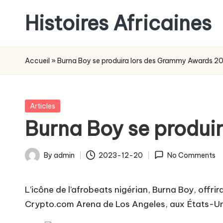
Histoires Africaines
Accueil
»
Burna Boy se produira lors des Grammy Awards 2
Posted
Articles
in
Burna Boy se produi
By
admin
2023-12-20
No Comments
Posted
by
L’icône de l’afrobeats nigérian, Burna Boy, offri
Crypto.com Arena de Los Angeles, aux États-Un