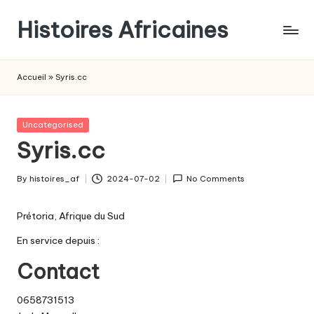
Histoires Africaines
Accueil
»
Syris.cc
Posted
Uncategorised
in
Syris.cc
By
histoires_af
2024-07-02
No Comments
Posted
by
Prétoria, Afrique du Sud
En service depuis :
Contact
0658731513