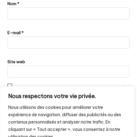
Nom
*
E-mail
*
Site web
Enregistrer mon nom, mon e-mail et mon site dans le navigateur
Nous respectons votre vie privée.
pour mon prochain commentaire.
Nous utilisons des cookies pour améliorer votre
expérience de navigation, diffuser des publicités ou des
contenus personnalisés et analyser notre trafic. En
cliquant sur « Tout accepter », vous consentez à notre
utilisation des cookies.