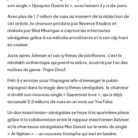
son single « Djaayma Guerre bi », exactement il y a dix jours.
Avec plus de 1,7 million de vues au moment de la rédaction de
cet article, la chanson produite par Reverse Studios et
réalisée par Bilal Mbengue a captivé les internautes
sénégalais grâce à sa mélodie envoûtante et à son clip haut
en couleur.
Juste après Jahman et ses rythmes de jolofbeats, c’est le
mbalakh authentique qui prend la relève, incarné par l’un des
maîtres du genre : Pape Diouf.
Prêt à s’envoler pour l’Espagne afin d’immerger le public
espagnol dans la magie des rythmes sénégalais, le chanteur
a révélé son nouveau single « Superman love », qui a déjà
accumulé 3,3 millions de vues en un mois sur YouTube.
Un duo mauritanien-sénégalais se hisse à la quatrième place
grâce à la collaboration entre le rappeur mauritanien Adviser
et la chanteuse sénégalaise Mia Guissé sur le remix du single
« Ar Njehen » – un nouveau triomphe qui met en lumière