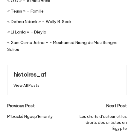
« O.G » – Akhlou Brick
« Teuss » – Famille
« Defma Ndank » – Wally B. Seck
« Li Lanla » – Dieyla
« Xam Cerno Jotna » – Mouhamed Niang de Mou Serigne
Saliou
histoires_af
View All Posts
Post
Previous Post
Next Post
navigation
M’backé Ngoup’Emanty
Les droits d’auteur et les
droits des artistes en
Égypte