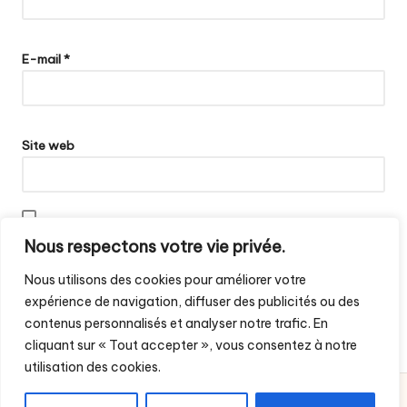
E-mail
*
Site web
Enregistrer mon nom, mon e-mail et mon site dans le navigateur
Nous respectons votre vie privée.
pour mon prochain commentaire.
Nous utilisons des cookies pour améliorer votre
expérience de navigation, diffuser des publicités ou des
contenus personnalisés et analyser notre trafic. En
cliquant sur « Tout accepter », vous consentez à notre
utilisation des cookies.
Droit d'auteur 2026 — Histoires Africaines. Tous droits