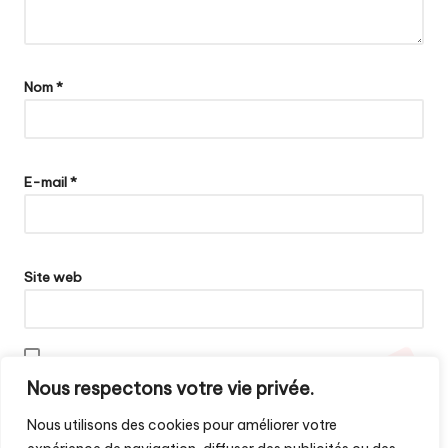
Nom
*
E-mail
*
Site web
Enregistrer mon nom, mon e-mail et mon site dans le navigateur
Nous respectons votre vie privée.
pour mon prochain commentaire.
Nous utilisons des cookies pour améliorer votre