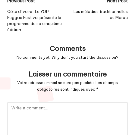
Post
Previous Post
Next Post
navigation
Côte d’Ivoire : Le YOP
Les mélodies traditionnelles
Reggae Festival présente le
au Maroc
programme de sa cinquième
édition
Comments
No comments yet. Why don’t you start the discussion?
Laisser un commentaire
Votre adresse e-mail ne sera pas publiée.
Les champs
obligatoires sont indiqués avec
*