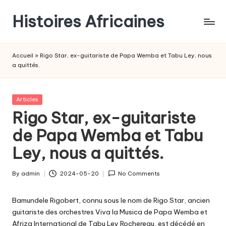
Histoires Africaines
Accueil
»
Rigo Star, ex-guitariste de Papa Wemba et Tabu Ley, nous
a quittés.
Posted
Articles
in
Rigo Star, ex-guitariste
de Papa Wemba et Tabu
Ley, nous a quittés.
By
admin
2024-05-20
No Comments
Posted
by
Bamundele Rigobert, connu sous le nom de Rigo Star, ancien
guitariste des orchestres Viva la Musica de Papa Wemba et
Afriza International de Tabu Ley Rochereau, est décédé en