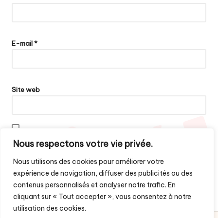
E-mail
*
Site web
Enregistrer mon nom, mon e-mail et mon site dans le navigateur
Nous respectons votre vie privée.
pour mon prochain commentaire.
Nous utilisons des cookies pour améliorer votre
expérience de navigation, diffuser des publicités ou des
contenus personnalisés et analyser notre trafic. En
cliquant sur « Tout accepter », vous consentez à notre
utilisation des cookies.