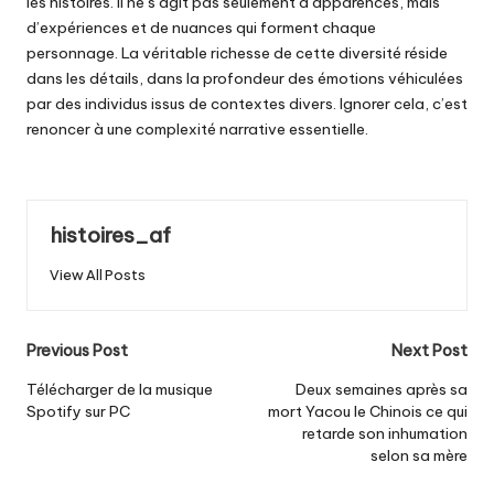
les histoires. Il ne s’agit pas seulement d’apparences, mais
d’expériences et de nuances qui forment chaque
personnage. La véritable richesse de cette diversité réside
dans les détails, dans la profondeur des émotions véhiculées
par des individus issus de contextes divers. Ignorer cela, c’est
renoncer à une complexité narrative essentielle.
histoires_af
View All Posts
Post
Previous Post
Next Post
navigation
Télécharger de la musique
Deux semaines après sa
Spotify sur PC
mort Yacou le Chinois ce qui
retarde son inhumation
selon sa mère