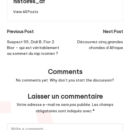
histoires_af
View All Posts
Post
Previous Post
Next Post
navigation
Suspect 95, Didi B, Fior 2
Découvrez cinq grandes
Bior – qui est véritablement
chorales d’Afrique
au sommet du rap ivoirien ?
Comments
No comments yet. Why don’t you start the discussion?
Laisser un commentaire
Votre adresse e-mail ne sera pas publiée.
Les champs
obligatoires sont indiqués avec
*