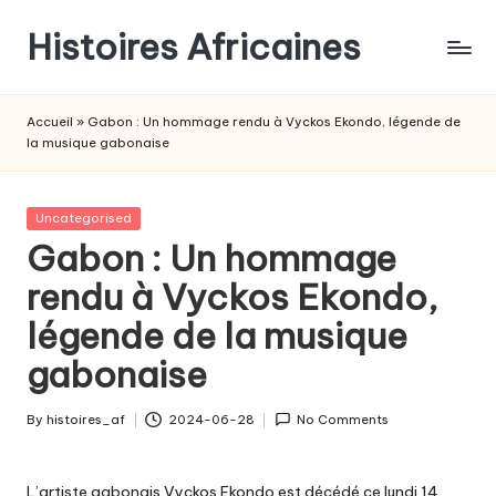
Histoires Africaines
Accueil
»
Gabon : Un hommage rendu à Vyckos Ekondo, légende de
la musique gabonaise
Posted
Uncategorised
in
Gabon : Un hommage
rendu à Vyckos Ekondo,
légende de la musique
gabonaise
By
histoires_af
2024-06-28
No Comments
Posted
by
L’artiste gabonais Vyckos Ekondo est décédé ce lundi 14