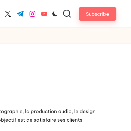
Subscribe
cebook.com
twitter.com
t.me
instagram.com
youtube.com
ographie, la production audio, le design
jectif est de satisfaire ses clients.