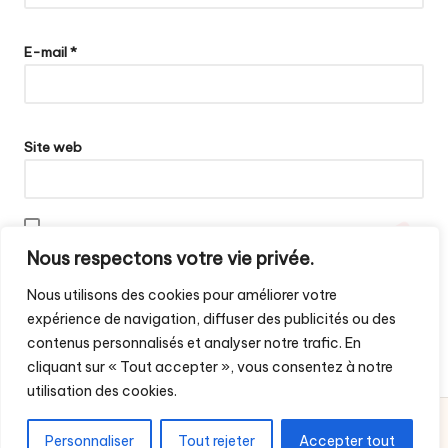
E-mail
*
Site web
Enregistrer mon nom, mon e-mail et mon site dans le navigateur
Nous respectons votre vie privée.
pour mon prochain commentaire.
Nous utilisons des cookies pour améliorer votre
expérience de navigation, diffuser des publicités ou des
contenus personnalisés et analyser notre trafic. En
cliquant sur « Tout accepter », vous consentez à notre
utilisation des cookies.
Droit d'auteur 2026 — Histoires Africaines. Tous droits
Personnaliser
Tout rejeter
Accepter tout